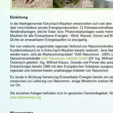
Einleitung
In der Marktgemeinde Kötschach-Mauthen entwickelten sich seit dem
über verschiedene private Energieproduzenten: 21 Kleinwasserkraftwe
Windkraftanlagen, etliche Solar- bzw. Photovoltaikanlagen sowie meh
Mauthen für alle Erneuerbaren Energien - Wind, Wasser, Sonne und B
Dichte an erneuerbaren Energiequellen ist einzigartig.
Der nun vielerorts angestrebte regionale Verbund von Naturstromkraf
Kundenverbrauch ist in Kötschach-Mauthen bereits realisiert. Jene Nat
werden kann, wird als Markenstromprodukt "AAE-Naturstrom - 100% s
Naturstromanhändler
AAE Naturstrom Vertrieb GmbH
(GF Ing. Wilfrie
Österreich geliefert. Ing. Wilfried Klauss, Gründer und Pionier des au
Entwicklungen bereits 1995 mit dem Europäischen Solarpreis ausgezeic
regionale und österreichweite unabhängige Anbieter von Naturstrom.
Es wurde in Richtung Vernetzung Erneuerbarer Energien bereits ein weit
inzwischen zur Lieferung von Naturstrom, einige Windstrom starken W
vor Ort.
Die einzelnen Anlagen befinden sich im gesamten Gemeindegebiet. Nähe
www.repowermap.org
Wissenswertes